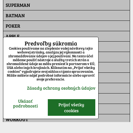
SUPERMAN
BATMAN
POKER
APPLE
Predvoľby súkromia
ZUMBA
Cookies používame na zlepšenie vašej návštevy tejto
webovej stránky, analýzu jej výkonnosti a
zhromažďovanie údajov o jej používaní. Na tento účel
HC SLOVAN
môžeme použiť nástroje a služby tretích strán a
zhromaždené údaje sa môžu preniesť k partnerom v EÚ,
ROCKY BALBOA
USA alebo iných krajinách. Kliknutím na „Prijať všetky
cookies“ vyjadrujete svoj súhlas s týmto spracovaním.
Nižšie môžete nájsť podrobné informácie alebo upraviť
FAKE
svoje preferencie.
FUNNY
Zásady ochrany osobných údajov
PIT BULL
Ukázať
Prijať všetky
podrobnosti
JESUS
cookies
WORKOUT
POĽOVNÍK