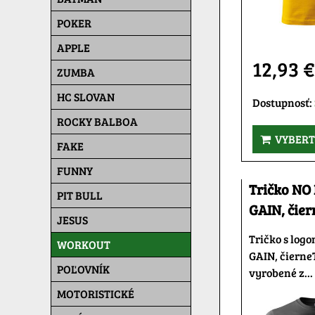
POKER
APPLE
12,93 
ZUMBA
HC SLOVAN
Dostupnosť:
ROCKY BALBOA
VYBERT
FAKE
FUNNY
Tričko NO
PIT BULL
GAIN, čier
JESUS
Tričko s log
WORKOUT
GAIN, čierne
POĽOVNÍK
vyrobené z...
MOTORISTICKÉ