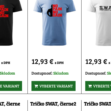
€
12,93 €
12,93 €
s DPH
s DPH
s
Skladom
Dostupnosť:
Skladom
Dostupnosť:
S
E VARIANT
VYBERTE VARIANT
VYBERTE 
T, čierne
Tričko SWAT, čierne2
Tričko SWAT