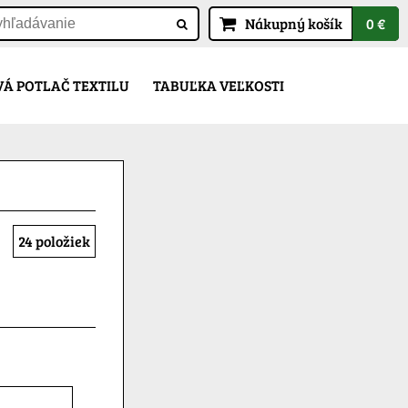
Nákupný košík
0 €
Á POTLAČ TEXTILU
TABUĽKA VEĽKOSTI
24
položiek