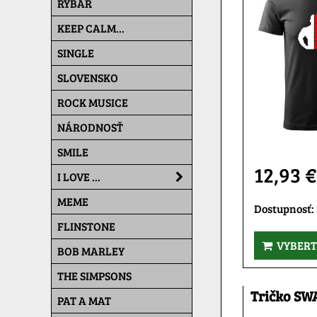
RYBÁR
KEEP CALM...
SINGLE
SLOVENSKO
ROCK MUSICE
NÁRODNOSŤ
SMILE
12,93 
I LOVE ...
MEME
Dostupnosť:
FLINSTONE
VYBERT
BOB MARLEY
THE SIMPSONS
Tričko SWA
PAT A MAT