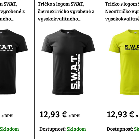
om SWAT,
Tričko s logom SWAT,
Tričko s logom
 vyrobené z
čierne2Tričko vyrobené z
NeonTričko vy
ného...
vysokokvalitného...
vysokokvalitné
€
12,93 €
12,93 €
s DPH
s DPH
s
Skladom
Dostupnosť:
Skladom
Dostupnosť:
S