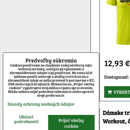
Predvoľby súkromia
12,93 
Cookies používame na zlepšenie vašej návštevy tejto
webovej stránky, analýzu jej výkonnosti a
zhromažďovanie údajov o jej používaní. Na tento účel
Dostupnosť:
môžeme použiť nástroje a služby tretích strán a
zhromaždené údaje sa môžu preniesť k partnerom v EÚ,
USA alebo iných krajinách. Kliknutím na „Prijať všetky
cookies“ vyjadrujete svoj súhlas s týmto spracovaním.
VYBERT
Nižšie môžete nájsť podrobné informácie alebo upraviť
svoje preferencie.
Zásady ochrany osobných údajov
Dámske tr
Ukázať
Prijať všetky
Workout, 
podrobnosti
cookies