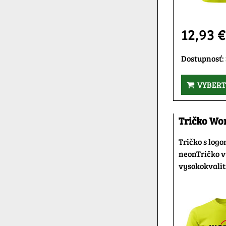
12,93 
Dostupnosť:
VYBERT
Tričko Wo
Tričko s log
neonTričko v
vysokokvalit