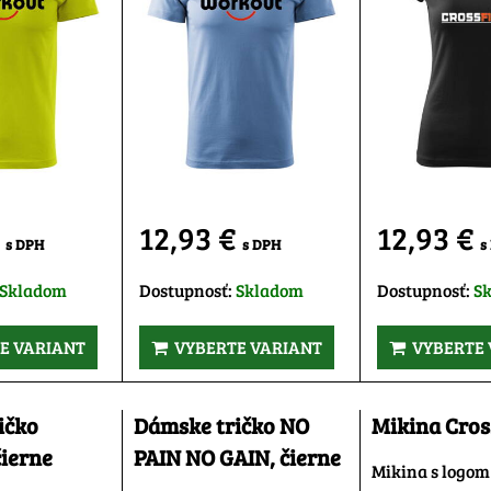
€
12,93 €
12,93 €
s DPH
s DPH
s
Skladom
Dostupnosť:
Skladom
Dostupnosť:
S
E VARIANT
VYBERTE VARIANT
VYBERTE 
ičko
Dámske tričko NO
Mikina Cross
čierne
PAIN NO GAIN, čierne
Mikina s logom 