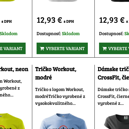
€
12,93 €
12,93 €
s DPH
s DPH
s
Skladom
Dostupnosť:
Skladom
Dostupnosť:
S
E VARIANT
VYBERTE VARIANT
VYBERTE 
rkout, neon
Tričko Workout,
Dámske tri
modré
CrossFit, či
om Workout,
yrobené z
Tričko s logom Workout,
Dámske tričko 
ného...
modréTričko vyrobené z
CrossFit, čiern
vysokokvalitného...
vyrobené z...