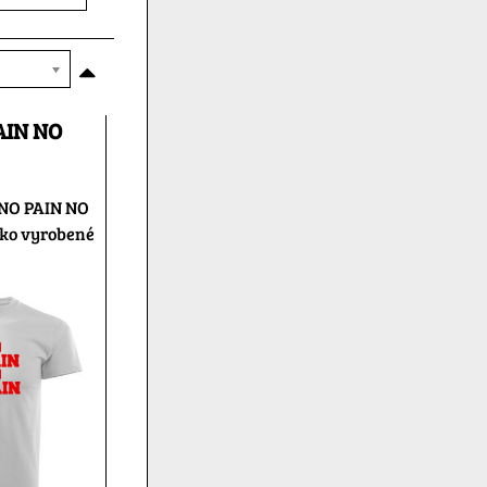
AIN NO
 NO PAIN NO
čko vyrobené