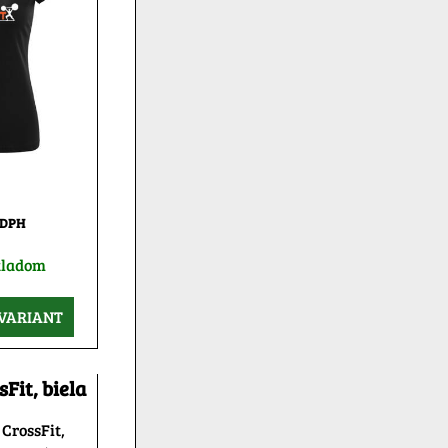
 DPH
kladom
VARIANT
Fit, biela
CrossFit,