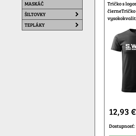
MASKÁČ
Tričko s log
čierneTričko
ŠILTOVKY
vysokokvalit
TEPLÁKY
12,93 
Dostupnosť: