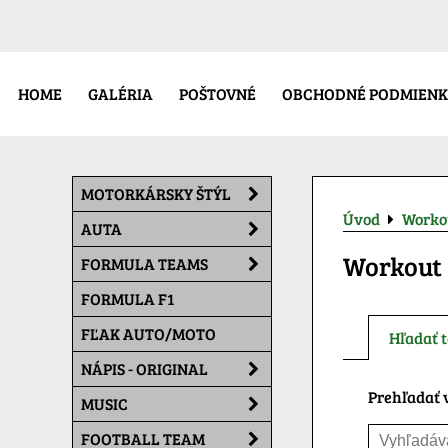
HOME
GALÉRIA
POŠTOVNÉ
OBCHODNÉ PODMIENK
MOTORKÁRSKY ŠTÝL
Úvod
Worko
AUTA
Workout
FORMULA TEAMS
FORMULA F1
FĽAK AUTO/MOTO
Hľadať t
NÁPIS - ORIGINAL
Prehľadať v
MUSIC
FOOTBALL TEAM