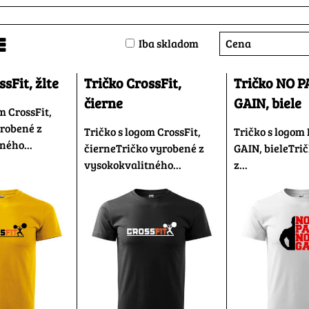
Cena
Iba skladom
nam
abuľka
sFit, žlte
Tričko CrossFit,
Tričko NO P
čierne
GAIN, biele
m CrossFit,
yrobené z
Tričko s logom CrossFit,
Tričko s logom
ného...
čierneTričko vyrobené z
GAIN, bieleTri
vysokokvalitného...
z...