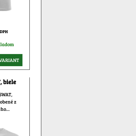
 DPH
kladom
VARIANT
 biele
 SWAT,
robené z
ho...