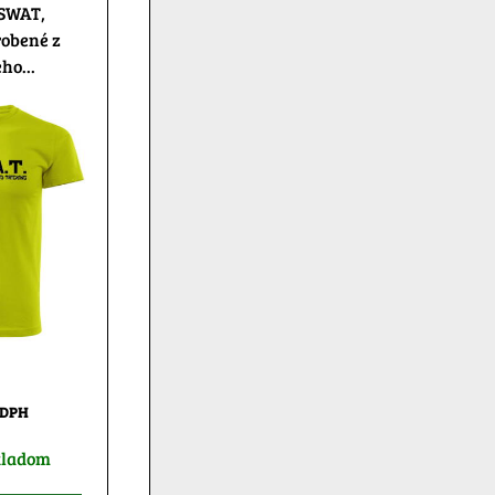
 SWAT,
robené z
ho...
 DPH
kladom