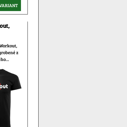
VARIANT
out,
 Workout,
yrobené z
ho...