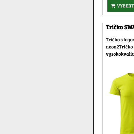
VYBERT
Tričko SW
Tričko s log
neon2Tričko 
vysokokvalit