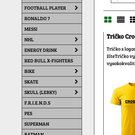
FOOTBALL PLAYER
RONALDO 7
MESSI
Mriežka
Zoz
T
Tričko Cros
NHL
Tričko s logo
ENERGY DRINK
žlteTričko v
RED BULL X-FIGHTERS
vysokokvalit
BIKE
SKATE
SKULL (LEBKY)
F.R.I.E.N.D.S
PES
SUPERMAN
BATMAN