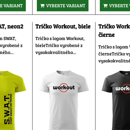
E VARIANT
VYBERTE VARIANT
VYBERTE 
AT, neon2
Tričko Workout, biele
Tričko Work
čierne
om SWAT,
Tričko s logom Workout,
vyrobené z
bieleTričko vyrobené z
Tričko s logom
ného...
vysokokvalitného...
čierneTričko v
vysokokvalitné