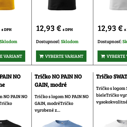
€
12,93 €
12,93 €
s DPH
s DPH
s
Skladom
Dostupnosť:
Skladom
Dostupnosť:
S
E VARIANT
VYBERTE VARIANT
VYBERTE 
 PAIN NO
Tričko NO PAIN NO
Tričko SWAT,
ne
GAIN, modré
Tričko s logom
bieleTričko vy
om NO PAIN NO
Tričko s logom NO PAIN NO
vysokokvalitné
Tričko
GAIN, modréTričko
vyrobené z...