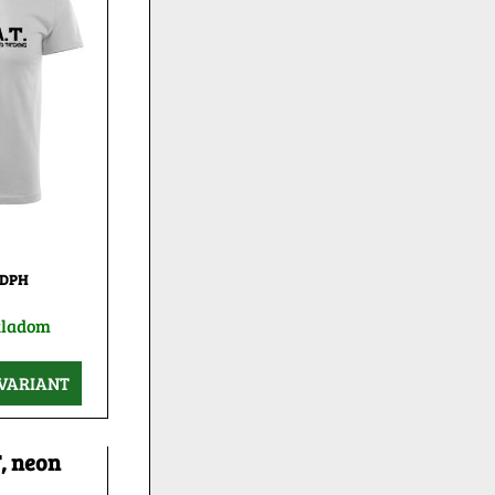
 DPH
kladom
VARIANT
, neon