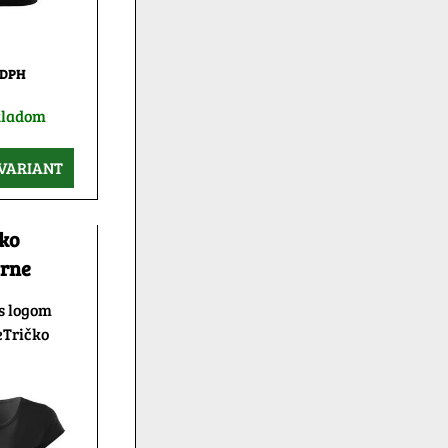
 DPH
kladom
VARIANT
čko
erne
s logom
eTričko