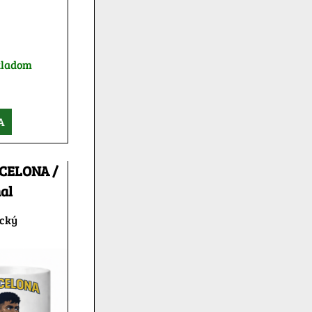
kladom
A
CELONA /
al
ický