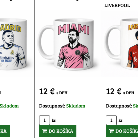
LIVERPOOL
12 €
12 €
H
s DPH
s DPH
Skladom
Dostupnosť:
Skladom
Dostupnosť:
S
ks
ks
ÍKA
DO KOŠÍKA
DO KOŠÍK