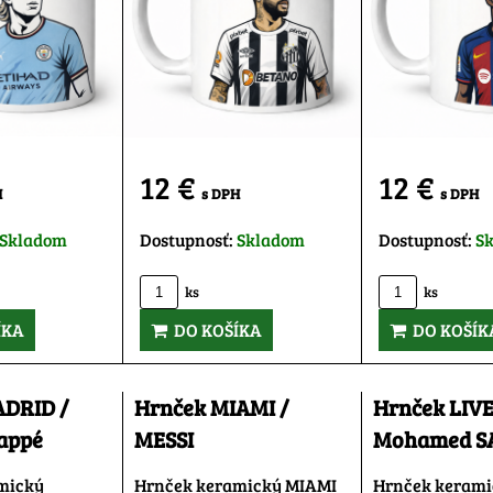
12 €
12 €
H
s DPH
s DPH
Skladom
Dostupnosť:
Skladom
Dostupnosť:
S
ks
ks
ÍKA
DO KOŠÍKA
DO KOŠÍK
ADRID /
Hrnček MIAMI /
Hrnček LIV
appé
MESSI
Mohamed S
mický
Hrnček keramický MIAMI
Hrnček keram