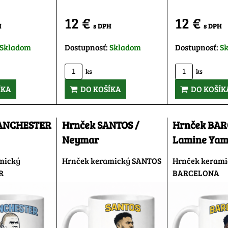
12 €
12 €
H
s DPH
s DPH
Skladom
Dostupnosť:
Skladom
Dostupnosť:
S
ks
ks
ÍKA
DO KOŠÍKA
DO KOŠÍK
ANCHESTER
Hrnček SANTOS /
Hrnček BAR
Neymar
Lamine Yam
mický
Hrnček keramický SANTOS
Hrnček keram
R
BARCELONA