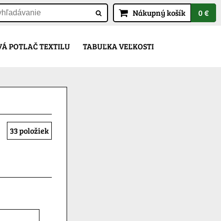
Nákupný košík
0 €
Á POTLAČ TEXTILU
TABUĽKA VEĽKOSTI
33
položiek