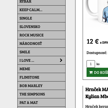
RYBÁR
KEEP CALM...
SINGLE
SLOVENSKO
ROCK MUSICE
12 €
s DP
NÁRODNOSŤ
SMILE
Dostupnosť:
I LOVE ...
ks
MEME
DO KOŠ
FLINSTONE
BOB MARLEY
Hrnček M
THE SIMPSONS
Kylian Mb
PAT A MAT
Hrnček kera