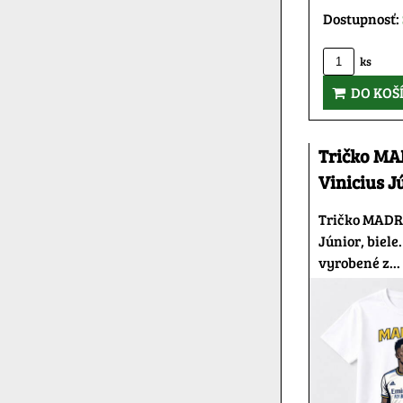
Dostupnosť:
ks
DO KOŠ
Tričko MA
Vinicius J
Tričko MADRI
Júnior, biele
vyrobené z...