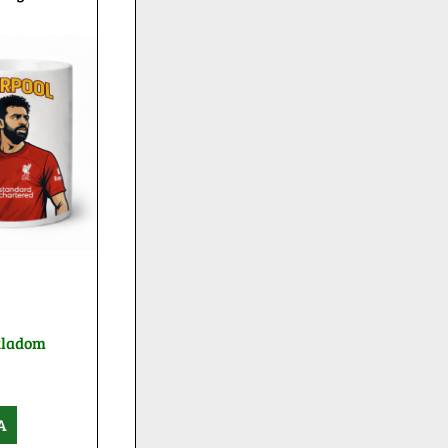
kladom
A