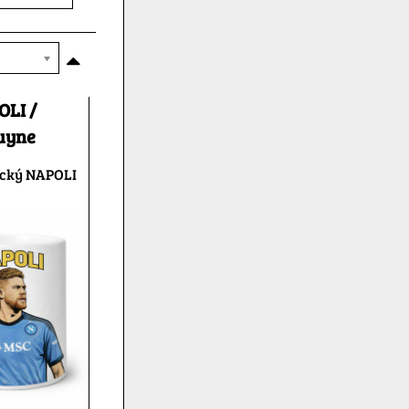
OLI /
uyne
ický NAPOLI