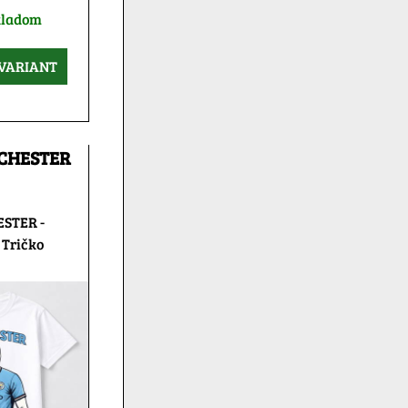
kladom
VARIANT
NCHESTER
STER -
 Tričko