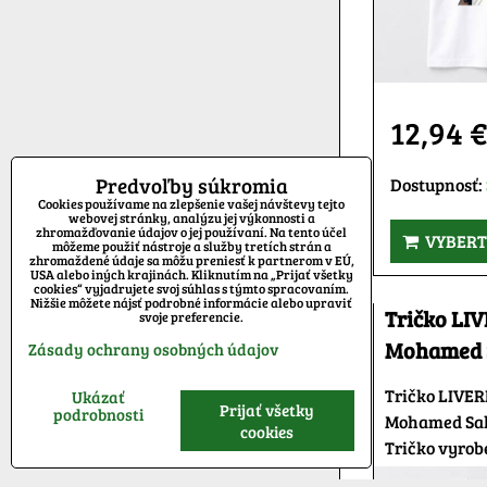
12,94 
Predvoľby súkromia
Dostupnosť:
Cookies používame na zlepšenie vašej návštevy tejto
webovej stránky, analýzu jej výkonnosti a
zhromažďovanie údajov o jej používaní. Na tento účel
VYBERT
môžeme použiť nástroje a služby tretích strán a
zhromaždené údaje sa môžu preniesť k partnerom v EÚ,
USA alebo iných krajinách. Kliknutím na „Prijať všetky
cookies“ vyjadrujete svoj súhlas s týmto spracovaním.
Nižšie môžete nájsť podrobné informácie alebo upraviť
Tričko LI
svoje preferencie.
Mohamed 
Zásady ochrany osobných údajov
Tričko LIVER
Ukázať
Prijať všetky
podrobnosti
Mohamed Sala
cookies
Tričko vyrobe