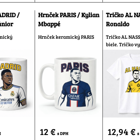
ADRID /
Hrnček PARIS / Kylian
Tričko AL N
únior
Mbappé
Ronaldo
mický
Hrnček keramický PARIS
Tričko AL NASS
biele. Tričko vy
12 €
12,94 €
H
s DPH
s