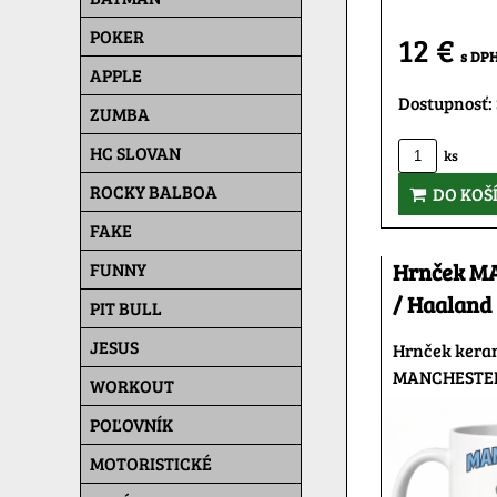
POKER
12 €
s DP
APPLE
Dostupnosť:
ZUMBA
HC SLOVAN
ks
ROCKY BALBOA
DO KOŠ
FAKE
FUNNY
Hrnček M
/ Haaland
PIT BULL
JESUS
Hrnček kera
MANCHESTE
WORKOUT
POĽOVNÍK
MOTORISTICKÉ