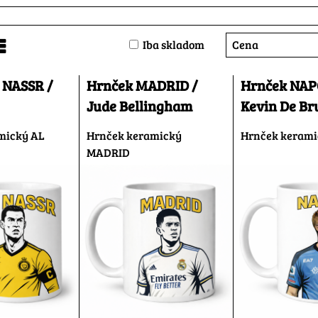
Cena
Iba skladom
nam
abuľka
 NASSR /
Hrnček MADRID /
Hrnček NAP
Jude Bellingham
Kevin De Br
mický AL
Hrnček keramický
Hrnček keram
MADRID