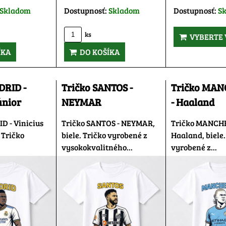
Skladom
Dostupnosť:
Skladom
Dostupnosť:
S
ks
VYBERTE 
ÍKA
DO KOŠÍKA
DRID -
Tričko SANTOS -
Tričko MA
únior
NEYMAR
- Haaland
D - Vinicius
Tričko SANTOS - NEYMAR,
Tričko MANCHE
. Tričko
biele. Tričko vyrobené z
Haaland, biele.
vysokokvalitného...
vyrobené z...