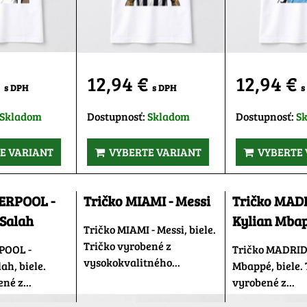
€
12,94 €
12,94 €
s DPH
s DPH
s
Skladom
Dostupnosť:
Skladom
Dostupnosť:
S
E VARIANT
VYBERTE VARIANT
VYBERTE 
VERPOOL -
Tričko MIAMI - Messi
Tričko MADR
Salah
Kylian Mba
Tričko MIAMI - Messi, biele.
Tričko vyrobené z
POOL -
Tričko MADRID 
vysokokvalitného...
h, biele.
Mbappé, biele. 
né z...
vyrobené z...