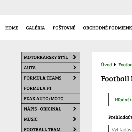
HOME
GALÉRIA
POŠTOVNÉ
OBCHODNÉ PODMIENK
MOTORKÁRSKY ŠTÝL
Úvod
Footb
AUTA
Football
FORMULA TEAMS
FORMULA F1
FĽAK AUTO/MOTO
Hľadať t
NÁPIS - ORIGINAL
Prehľadať v
MUSIC
FOOTBALL TEAM