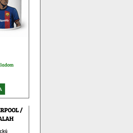
kladom
A
ERPOOL /
ALAH
ický