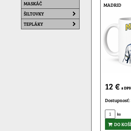
MASKÁČ
MADRID
ŠILTOVKY
TEPLÁKY
12 €
s DP
Dostupnosť:
ks
DO KOŠ