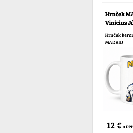
Hrnček M
Vinicius J
Hrnček kera
MADRID
12 €
s DP