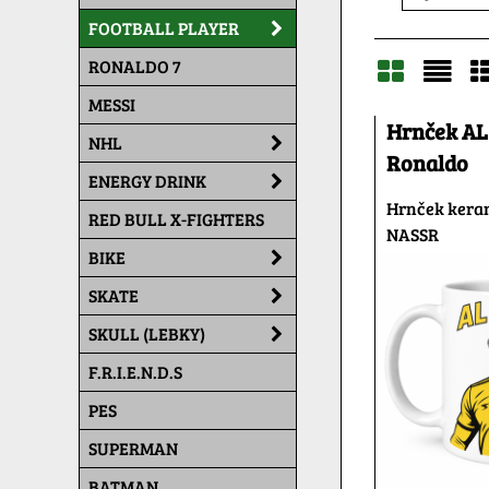
FOOTBALL PLAYER
RONALDO 7
MESSI
Mriežka
Zoz
T
Hrnček AL
NHL
Ronaldo
ENERGY DRINK
Hrnček kera
RED BULL X-FIGHTERS
NASSR
BIKE
SKATE
SKULL (LEBKY)
F.R.I.E.N.D.S
PES
SUPERMAN
BATMAN