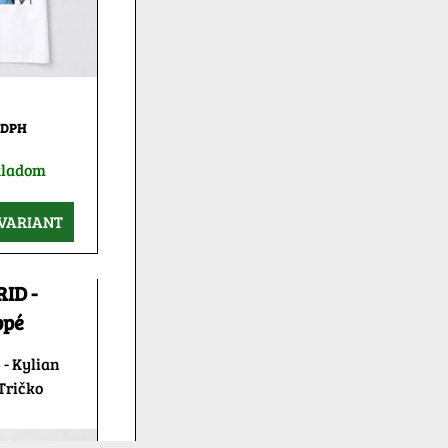
 DPH
kladom
VARIANT
ID -
ppé
- Kylian
Tričko