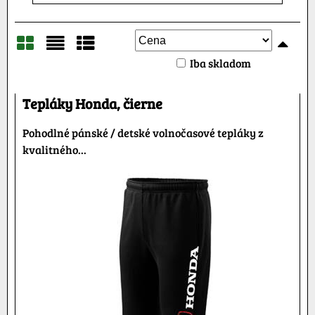
Iba skladom
Mriežka
Zoznam
Tabuľka
Tepláky Honda, čierne
Pohodlné pánské / detské volnočasové tepláky z
kvalitného...