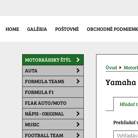
HOME
GALÉRIA
POŠTOVNÉ
OBCHODNÉ PODMIENK
MOTORKÁRSKY ŠTÝL
Úvod
Motork
AUTA
Yamaha
FORMULA TEAMS
FORMULA F1
FĽAK AUTO/MOTO
Hľadať t
NÁPIS - ORIGINAL
Prehľadať v
MUSIC
FOOTBALL TEAM