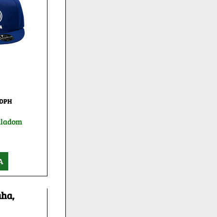
 DPH
kladom
A
aha,