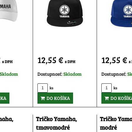
€
12,55 €
12,55 €
s DPH
s DPH
s
Skladom
Dostupnosť:
Skladom
Dostupnosť:
S
ks
ks
ÍKA
DO KOŠÍKA
DO KOŠÍK
maha,
Tričko Yamaha,
Tričko Yam
tmavomodré
modré