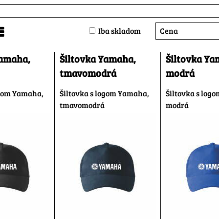
Cena
Iba skladom
nam
abuľka
Yamaha,
Šiltovka Yamaha,
Šiltovka Ya
tmavomodrá
modrá
ogom Yamaha,
Šiltovka s logom Yamaha,
Šiltovka s log
tmavomodrá
modrá