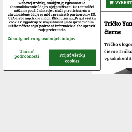
VYBERT
webovej stránky, analýzu jej výkonnosti a
zhromažďovanie údajov o jej používaní. Na tento účel
môžeme použiť nástroje a služby tretích strán a
zhromaždené údaje sa môžu preniesť k partnerom v EÚ,
USA alebo iných krajinách. Kliknutím na „Prijať všetky
cookies“ vyjadrujete svoj súhlas s týmto spracovaním.
Tričko Ya
Nižšie môžete nájsť podrobné informácie alebo upraviť
svoje preferencie.
čierne
Zásady ochrany osobných údajov
Tričko s log
čierne Tričk
Ukázať
Prijať všetky
podrobnosti
vysokokvalit
cookies