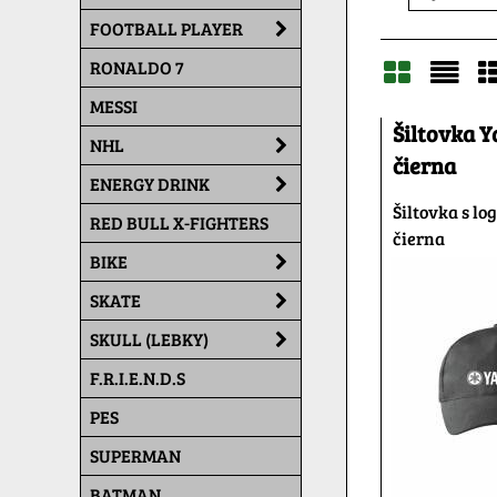
FOOTBALL PLAYER
RONALDO 7
MESSI
Mriežka
Zoz
T
Šiltovka 
NHL
čierna
ENERGY DRINK
Šiltovka s l
RED BULL X-FIGHTERS
čierna
BIKE
SKATE
SKULL (LEBKY)
F.R.I.E.N.D.S
PES
SUPERMAN
BATMAN