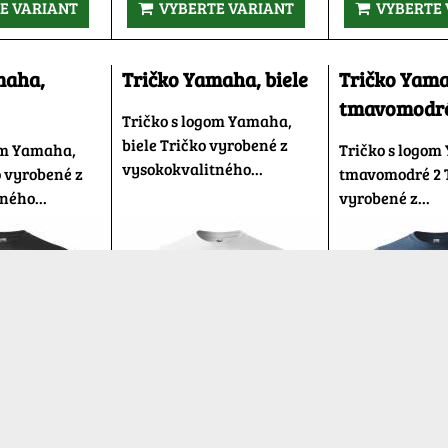
E VARIANT
VYBERTE VARIANT
VYBERTE 
maha,
Tričko Yamaha, biele
Tričko Yam
tmavomodré
Tričko s logom Yamaha,
biele Tričko vyrobené z
om Yamaha,
Tričko s logom
vysokokvalitného...
o vyrobené z
tmavomodré 2 
ného...
vyrobené z...