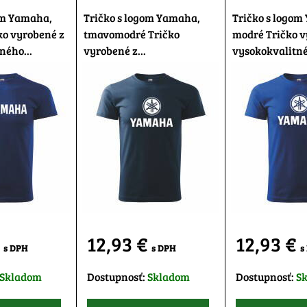
om Yamaha,
Tričko s logom Yamaha,
Tričko s logom
ko vyrobené z
tmavomodré Tričko
modré Tričko v
ného...
vyrobené z...
vysokokvalitné
€
12,93 €
12,93 €
s DPH
s DPH
s
Skladom
Dostupnosť:
Skladom
Dostupnosť:
S