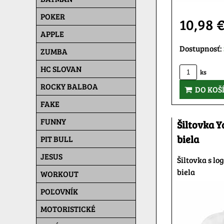
POKER
10,98 
APPLE
Dostupnosť:
ZUMBA
HC SLOVAN
ks
ROCKY BALBOA
DO KOŠ
FAKE
FUNNY
Šiltovka 
biela
PIT BULL
JESUS
Šiltovka s l
biela
WORKOUT
POĽOVNÍK
MOTORISTICKÉ