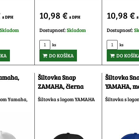
€
10,98 €
10,98 €
s DPH
s DPH
s
Skladom
Dostupnosť:
Skladom
Dostupnosť:
S
ks
ks
ÍKA
DO KOŠÍKA
DO KOŠÍK
Yamaha,
Šiltovka Snap
Šiltovka Sn
ZAMAHA, čierna
YAMAHA, m
ogom Yamaha,
Šiltovka s logom YAMAHA
Šiltovka s lo