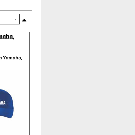
maha,
om Yamaha,