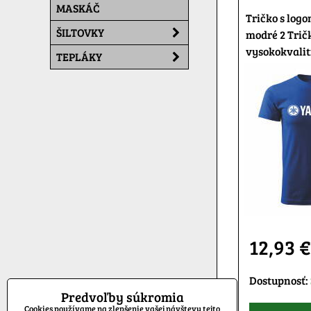
MASKÁČ
Tričko s log
ŠILTOVKY
modré 2 Trič
vysokokvalit
TEPLÁKY
12,93 
Dostupnosť:
Predvoľby súkromia
Cookies používame na zlepšenie vašej návštevy tejto