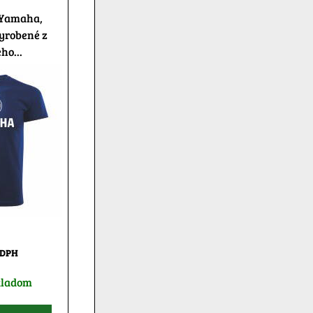
 Yamaha,
yrobené z
ho...
 DPH
kladom