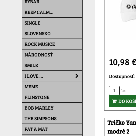
RYBÁR
KEEP CALM...
SINGLE
SLOVENSKO
ROCK MUSICE
NÁRODNOSŤ
10,98 
SMILE
I LOVE ...
Dostupnosť:
MEME
ks
FLINSTONE
DO KOŠ
BOB MARLEY
THE SIMPSONS
Tričko Ya
PAT A MAT
modré 2