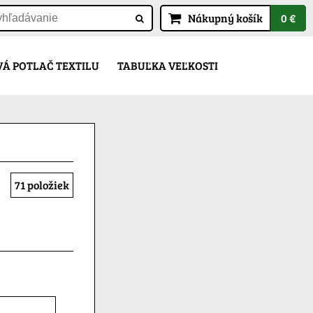
Nákupný košík
0 €
Á POTLAČ TEXTILU
TABUĽKA VEĽKOSTI
71
položiek