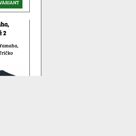
VARIANT
aha,
 2
 Yamaha,
Tričko