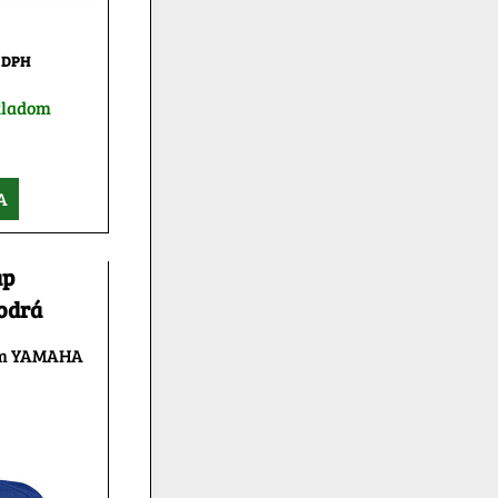
 DPH
kladom
A
ap
odrá
gom YAMAHA