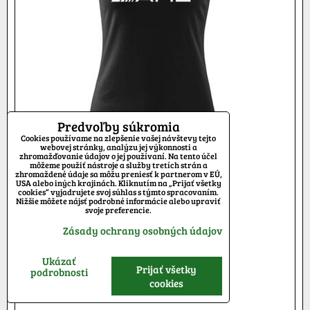
Predvoľby súkromia
Cookies používame na zlepšenie vašej návštevy tejto
webovej stránky, analýzu jej výkonnosti a
zhromažďovanie údajov o jej používaní. Na tento účel
môžeme použiť nástroje a služby tretích strán a
zhromaždené údaje sa môžu preniesť k partnerom v EÚ,
USA alebo iných krajinách. Kliknutím na „Prijať všetky
cookies“ vyjadrujete svoj súhlas s týmto spracovaním.
Nižšie môžete nájsť podrobné informácie alebo upraviť
svoje preferencie.
12,93 €
s DPH
Zásady ochrany osobných údajov
Dostupnosť:
Skladom
Ukázať
Prijať všetky
podrobnosti
cookies
VYBERTE VARIANT