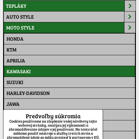
TEPLÁKY
AUTO STYLE
MOTO STYLE
HONDA
KTM
APRILIA
KAWASAKI
SUZUKI
HARLEY-DAVIDSON
JAWA
HUSQVARNA
Predvoľby súkromia
Cookies používame na zlepšenie vašej návštevy tejto
YAMAHA
webovej stránky, analýzu jej výkonnosti a
zhromažďovanie údajov o jej používaní. Na tento účel
môžeme použiť nástroje a služby tretích strán a
JAWA RIDER
zhromaždené údaje sa môžu preniesť k partnerom v EÚ,