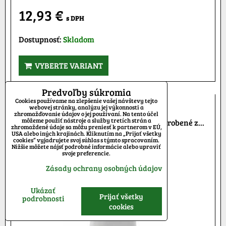
12,93 €
s DPH
Dostupnosť:
Skladom
VYBERTE VARIANT
Predvoľby súkromia
Tričko Specialized, biele
Cookies používame na zlepšenie vašej návštevy tejto
webovej stránky, analýzu jej výkonnosti a
zhromažďovanie údajov o jej používaní. Na tento účel
môžeme použiť nástroje a služby tretích strán a
Tričko s logom Specialized, biele Tričko vyrobené z...
zhromaždené údaje sa môžu preniesť k partnerom v EÚ,
USA alebo iných krajinách. Kliknutím na „Prijať všetky
cookies“ vyjadrujete svoj súhlas s týmto spracovaním.
Nižšie môžete nájsť podrobné informácie alebo upraviť
svoje preferencie.
Zásady ochrany osobných údajov
Ukázať
Prijať všetky
podrobnosti
cookies