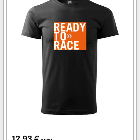
12,93 €