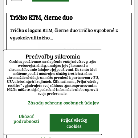
Tričko KTM, čierne duo
Tričko s logom KTM, čierne duo Tričko vyrobené z
vysokokvalitného...
Predvoľby súkromia
Cookies používame na zlepšenie vašej návštevy tejto
webovej stránky, analýzu jej výkonnosti a
zhromažďovanie údajov o jej používaní. Na tento účel
môžeme použiť nástroje a služby tretích strán a
zhromaždené údaje sa môžu preniesť k partnerom v EÚ,
USA alebo iných krajinách. Kliknutím na „Prijať všetky
cookies“ vyjadrujete svoj súhlas s týmto spracovaním.
Nižšie môžete nájsť podrobné informácie alebo upraviť
svoje preferencie.
Zásady ochrany osobných údajov
Ukázať
Prijať všetky
15 €
podrobnosti
cookies
s DPH