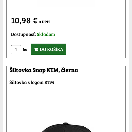
10,98 €
s DPH
Dostupnosť:
Skladom
DO KOŠÍKA
ks
Šiltovka Snap KTM, čierna
Šiltovka s logom KTM