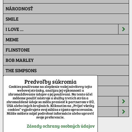
NÁRODNOSŤ
SMILE
I LOVE ...
MEME
FLINSTONE
BOB MARLEY
THE SIMPSONS
PAT A MAT
Predvoľby súkromia
Cookies používame na zlepšenie vašej návštevy tejto
MASKÁČ
webovej stránky, analýzu jej výkonnosti a
zhromažďovanie údajov o jej používaní. Na tento účel
môžeme použiť nástroje a služby tretích strán a
ŠILTOVKY
zhromaždené údaje sa môžu preniesť k partnerom v EÚ,
USA alebo iných krajinách. Kliknutím na „Prijať všetky
cookies“ vyjadrujete svoj súhlas s týmto spracovaním.
TEPLÁKY
Nižšie môžete nájsť podrobné informácie alebo upraviť
svoje preferencie.
Zásady ochrany osobných údajov