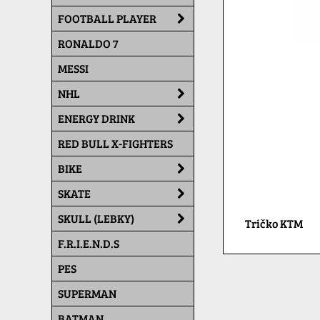
FOOTBALL PLAYER
RONALDO 7
MESSI
NHL
ENERGY DRINK
RED BULL X-FIGHTERS
BIKE
SKATE
SKULL (LEBKY)
Tričko KTM
F.R.I.E.N.D.S
PES
SUPERMAN
BATMAN