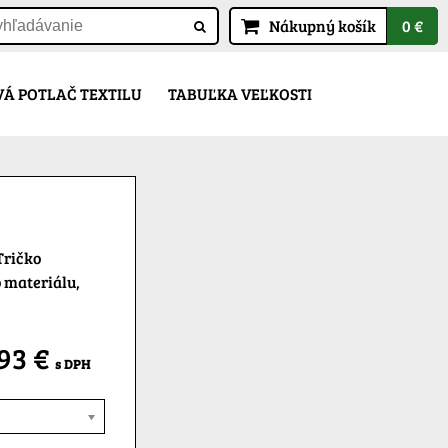
Nákupný košík
0 €
Á POTLAČ TEXTILU
TABUĽKA VEĽKOSTI
Tričko
 materiálu,
,93 €
s DPH