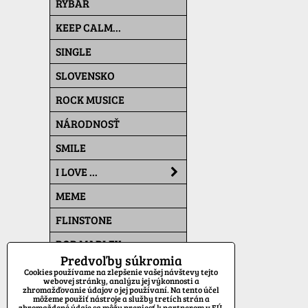
RYBÁR
KEEP CALM...
SINGLE
SLOVENSKO
ROCK MUSICE
NÁRODNOSŤ
SMILE
I LOVE ...
MEME
FLINSTONE
BOB MARLEY
Predvoľby súkromia
THE SIMPSONS
Cookies používame na zlepšenie vašej návštevy tejto
webovej stránky, analýzu jej výkonnosti a
zhromažďovanie údajov o jej používaní. Na tento účel
PAT A MAT
môžeme použiť nástroje a služby tretích strán a
zhromaždené údaje sa môžu preniesť k partnerom v EÚ,