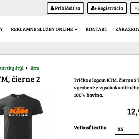
Prihlásiť sa
Registrácia
Y
REKLAMNE SLUŽBY ONLINE
KONTAKT
ZÁKAZKOV
ársky štýl
Ktm
TM, čierne 2
Tričko s logom KTM, čierne 2 
vyrobené z vysokokvalitného
100% bavlna.
12
Veľkosť textilu
XS