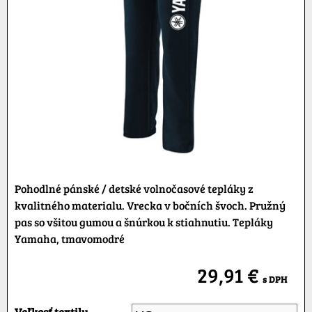
Pohodlné pánské / detské volnočasové tepláky z
kvalitného materialu. Vrecka v bočních švoch. Pružný
pas so všitou gumou a šnúrkou k stiahnutiu. Tepláky
Yamaha, tmavomodré
29,91 €
s DPH
Veľkosť textilu