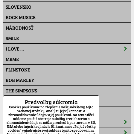
SLOVENSKO
ROCK MUSICE
NÁRODNOSŤ
SMILE
I LOVE ...
MEME
FLINSTONE
BOB MARLEY
THE SIMPSONS
PAT A MAT
Predvoľby súkromia
Cookies používame na zlepšenie vašej návštevy tejto
MASKÁČ
webovej stránky, analýzu jej výkonnosti a
zhromažďovanie údajov o jej používaní. Na tento účel
môžeme použiť nástroje a služby tretích strán a
ŠILTOVKY
zhromaždené údaje sa môžu preniesť k partnerom v EÚ,
USA alebo iných krajinách. Kliknutím na „Prijať všetky
cookies“ vyjadrujete svoj súhlas s týmto spracovaním.
TEPLÁKY