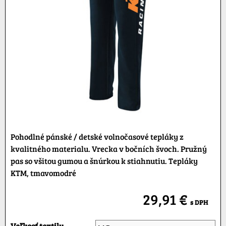
Pohodlné pánské / detské volnočasové tepláky z
kvalitného materialu. Vrecka v bočních švoch. Pružný
pas so všitou gumou a šnúrkou k stiahnutiu. Tepláky
KTM, tmavomodré
29,91 €
s DPH
Veľkosť textilu