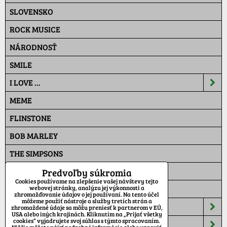
SLOVENSKO
ROCK MUSICE
NÁRODNOSŤ
SMILE
I LOVE ...
MEME
FLINSTONE
BOB MARLEY
THE SIMPSONS
PAT A MAT
Predvoľby súkromia
Cookies používame na zlepšenie vašej návštevy tejto
MASKÁČ
webovej stránky, analýzu jej výkonnosti a
zhromažďovanie údajov o jej používaní. Na tento účel
môžeme použiť nástroje a služby tretích strán a
ŠILTOVKY
zhromaždené údaje sa môžu preniesť k partnerom v EÚ,
USA alebo iných krajinách. Kliknutím na „Prijať všetky
cookies“ vyjadrujete svoj súhlas s týmto spracovaním.
TEPLÁKY