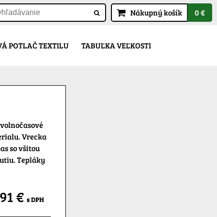
Nákupný košík
0 €
Á POTLAČ TEXTILU
TABUĽKA VEĽKOSTI
 volnočasové
rialu. Vrecka
as so všitou
utiu. Tepláky
,91 €
s DPH