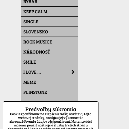
RYBÁR
KEEP CALM...
SINGLE
SLOVENSKO
ROCK MUSICE
NÁRODNOSŤ
SMILE
I LOVE ...
MEME
FLINSTONE
BOB MARLEY
Predvoľby súkromia
THE SIMPSONS
Cookies používame na zlepšenie vašej návštevy tejto
webovej stránky, analýzu jej výkonnosti a
zhromažďovanie údajov o jej používaní. Na tento účel
PAT A MAT
môžeme použiť nástroje a služby tretích strán a
zhromaždené údaje sa môžu preniesť k partnerom v EÚ,