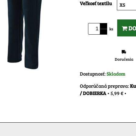
Veľkosť textilu
XS
DO
ks
Doručenia
Dostupnosť:
Skladom
Ku
/ DOBIERKA
•
5,99 €
•