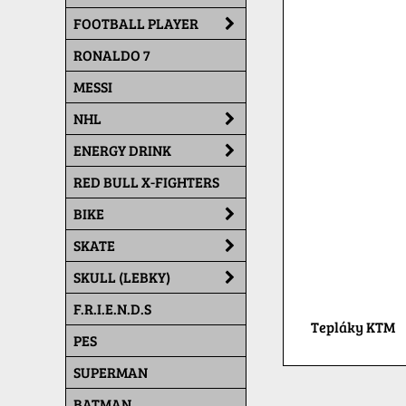
FOOTBALL PLAYER
RONALDO 7
MESSI
NHL
ENERGY DRINK
RED BULL X-FIGHTERS
BIKE
SKATE
SKULL (LEBKY)
F.R.I.E.N.D.S
Tepláky KTM
PES
SUPERMAN
BATMAN