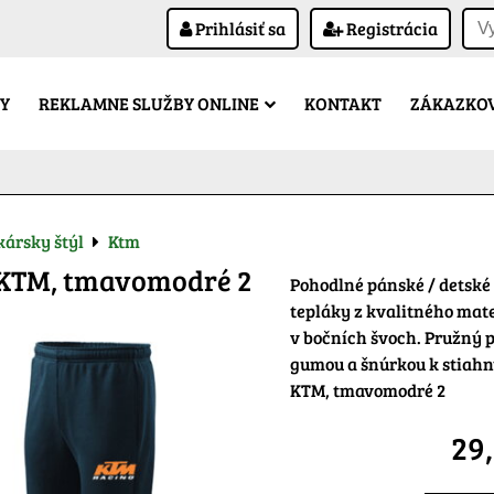
Prihlásiť sa
Registrácia
Y
REKLAMNE SLUŽBY ONLINE
KONTAKT
ZÁKAZKOV
ársky štýl
Ktm
 KTM, tmavomodré 2
Pohodlné pánské / detské
tepláky z kvalitného mate
v bočních švoch. Pružný p
gumou a šnúrkou k stiahn
KTM, tmavomodré 2
29