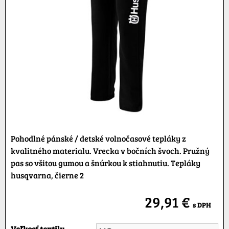
Pohodlné pánské / detské volnočasové tepláky z
kvalitného materialu. Vrecka v bočních švoch. Pružný
pas so všitou gumou a šnúrkou k stiahnutiu. Tepláky
husqvarna, čierne 2
29,91 €
s DPH
Veľkosť textilu