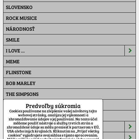
SLOVENSKO
ROCK MUSICE
NÁRODNOSŤ
SMILE
I LOVE ...
MEME
FLINSTONE
BOB MARLEY
THE SIMPSONS
PAT A MAT
Predvoľby súkromia
Cookies používame na zlepšenie vašej návštevy tejto
MASKÁČ
webovej stránky, analýzu jej výkonnosti a
zhromažďovanie údajov o jej používaní. Na tento účel
môžeme použiť nástroje a služby tretích strán a
ŠILTOVKY
zhromaždené údaje sa môžu preniesť k partnerom v EÚ,
USA alebo iných krajinách. Kliknutím na „Prijať všetky
cookies“ vyjadrujete svoj súhlas s týmto spracovaním.
TEPLÁKY