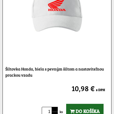
Šiltovka Honda, biela s pevným šiltom a nastaviteľnou
prackou vzadu
10,98 €
s DPH
DO KOŠÍKA
ks