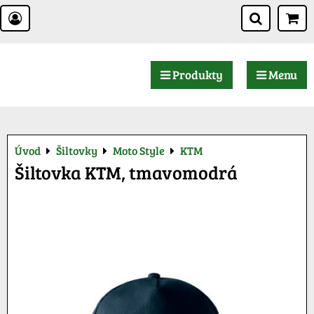
Produkty
Menu
Úvod
Šiltovky
Moto Style
KTM
Šiltovka KTM, tmavomodrá