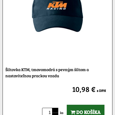
Šiltovka KTM, tmavomodrá s pevným šiltom a
nastaviteľnou prackou vzadu
10,98 €
s DPH
DO KOŠÍKA
ks