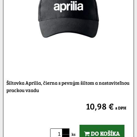
Šiltovka Aprilia, čierna s pevným šiltom a nastaviteľnou
prackou vzadu
10,98 €
s DPH
DO KOŠÍKA
ks