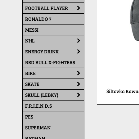
FOOTBALL PLAYER
RONALDO 7
MESSI
NHL
ENERGY DRINK
RED BULL X-FIGHTERS
BIKE
SKATE
Šiltovka Kawa
SKULL (LEBKY)
F.R.I.E.N.D.S
PES
SUPERMAN
BATMAN