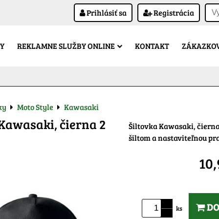
Prihlásiť sa
Registrácia
Y
REKLAMNE SLUŽBY ONLINE
KONTAKT
ZÁKAZKOV
ky
Moto Style
Kawasaki
 Kawasaki, čierna 2
Šiltovka Kawasaki, čiern
šiltom a nastaviteľnou p
10
DO
ks