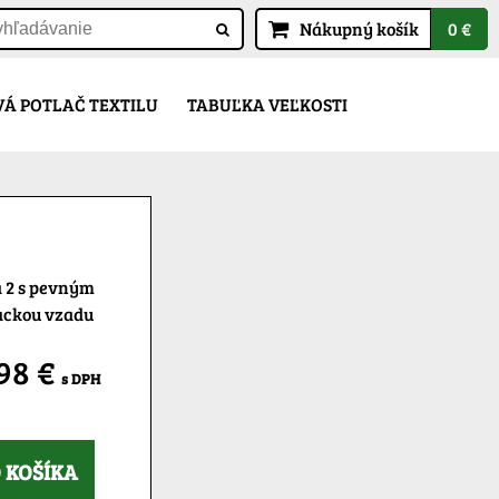
Nákupný košík
0 €
Á POTLAČ TEXTILU
TABUĽKA VEĽKOSTI
a 2 s pevným
rackou vzadu
,98 €
s DPH
 KOŠÍKA