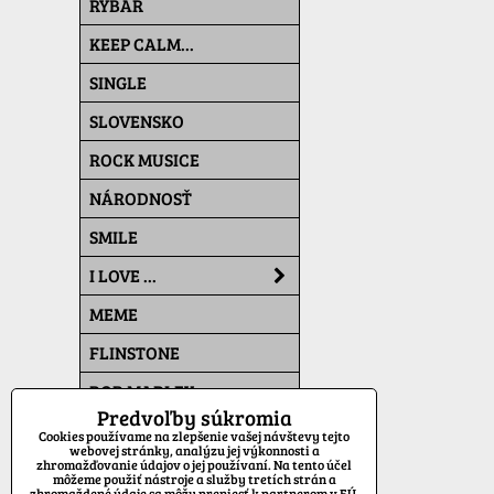
RYBÁR
KEEP CALM...
SINGLE
SLOVENSKO
ROCK MUSICE
NÁRODNOSŤ
SMILE
I LOVE ...
MEME
FLINSTONE
BOB MARLEY
Predvoľby súkromia
THE SIMPSONS
Cookies používame na zlepšenie vašej návštevy tejto
webovej stránky, analýzu jej výkonnosti a
zhromažďovanie údajov o jej používaní. Na tento účel
PAT A MAT
môžeme použiť nástroje a služby tretích strán a
zhromaždené údaje sa môžu preniesť k partnerom v EÚ,