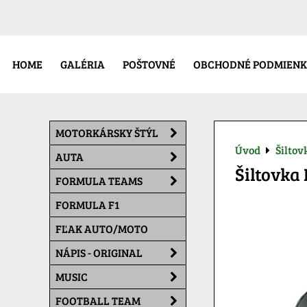
HOME
GALÉRIA
POŠTOVNÉ
OBCHODNÉ PODMIENK
MOTORKÁRSKY ŠTÝL
Úvod
Šiltov
AUTA
Šiltovka
FORMULA TEAMS
FORMULA F1
FĽAK AUTO/MOTO
NÁPIS - ORIGINAL
MUSIC
FOOTBALL TEAM