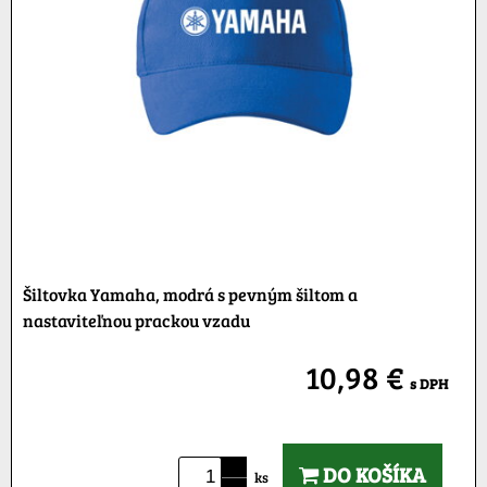
Šiltovka Yamaha, modrá s pevným šiltom a
nastaviteľnou prackou vzadu
10,98 €
s DPH
DO KOŠÍKA
ks