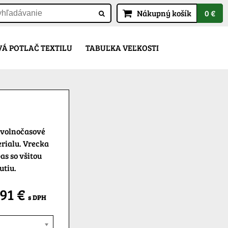
Nákupný košík
0 €
Á POTLAČ TEXTILU
TABUĽKA VEĽKOSTI
 volnočasové
rialu. Vrecka
as so všitou
utiu.
,91 €
s DPH