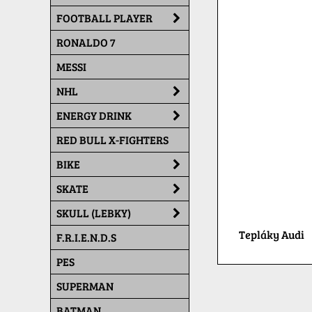
FOOTBALL PLAYER
RONALDO 7
MESSI
NHL
ENERGY DRINK
RED BULL X-FIGHTERS
BIKE
SKATE
SKULL (LEBKY)
Tepláky Audi
F.R.I.E.N.D.S
PES
SUPERMAN
BATMAN