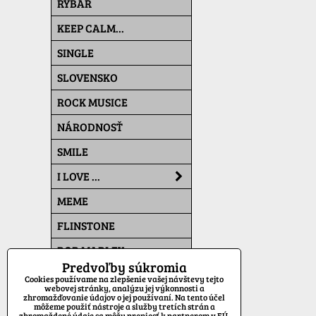
RYBÁR
KEEP CALM...
SINGLE
SLOVENSKO
ROCK MUSICE
NÁRODNOSŤ
SMILE
I LOVE ...
MEME
FLINSTONE
BOB MARLEY
Predvoľby súkromia
THE SIMPSONS
Cookies používame na zlepšenie vašej návštevy tejto
webovej stránky, analýzu jej výkonnosti a
zhromažďovanie údajov o jej používaní. Na tento účel
PAT A MAT
môžeme použiť nástroje a služby tretích strán a
zhromaždené údaje sa môžu preniesť k partnerom v EÚ,