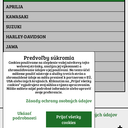
APRILIA
KAWASAKI
SUZUKI
HARLEY-DAVIDSON
JAWA
HUSQVARNA
Predvoľby súkromia
Cookies používame na zlepšenie vašej návštevy tejto
YAMAHA
webovej stránky, analýzu jej výkonnosti a
zhromažďovanie údajov o jej používaní. Na tento účel
môžeme použiť nástroje a služby tretích strán a
JAWA RIDER
zhromaždené údaje sa môžu preniesť k partnerom v EÚ,
USA alebo iných krajinách. Kliknutím na „Prijať všetky
cookies“ vyjadrujete svoj súhlas s týmto spracovaním.
TEPLÁKOVÁ SÚPRAVA
Nižšie môžete nájsť podrobné informácie alebo upraviť
svoje preferencie.
Zásady ochrany osobných údajov
Ukázať
Predvoľby súkromia
Zásady ochrany osobných údajov
Prijať všetky
podrobnosti
cookies