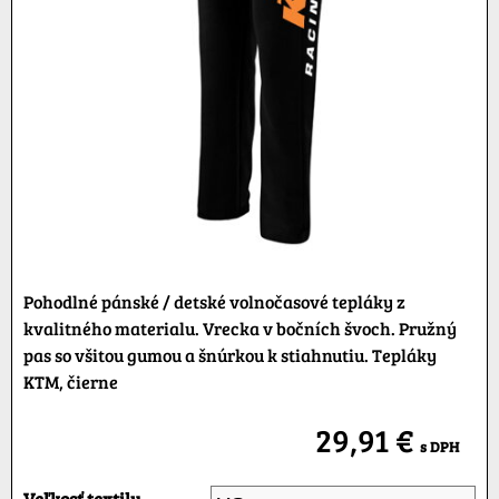
Pohodlné pánské / detské volnočasové tepláky z
kvalitného materialu. Vrecka v bočních švoch. Pružný
pas so všitou gumou a šnúrkou k stiahnutiu. Tepláky
KTM, čierne
29,91 €
s DPH
Veľkosť textilu