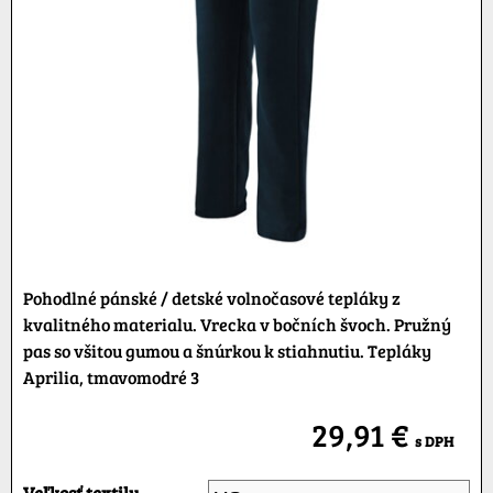
Pohodlné pánské / detské volnočasové tepláky z
kvalitného materialu. Vrecka v bočních švoch. Pružný
pas so všitou gumou a šnúrkou k stiahnutiu. Tepláky
Aprilia, tmavomodré 3
29,91 €
s DPH
Veľkosť textilu