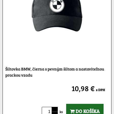
Šiltovka BMW, čierna s pevným šiltom a nastaviteľnou
prackou vzadu
10,98 €
s DPH
DO KOŠÍKA
ks