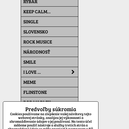
RYBÁR
KEEP CALM...
SINGLE
SLOVENSKO
ROCK MUSICE
NÁRODNOSŤ
SMILE
I LOVE ...
MEME
FLINSTONE
BOB MARLEY
Predvoľby súkromia
THE SIMPSONS
Cookies používame na zlepšenie vašej návštevy tejto
webovej stránky, analýzu jej výkonnosti a
zhromažďovanie údajov o jej používaní. Na tento účel
PAT A MAT
môžeme použiť nástroje a služby tretích strán a
zhromaždené údaje sa môžu preniesť k partnerom v EÚ,