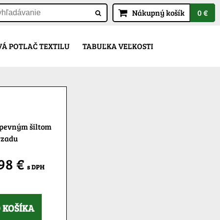
Nákupný košík
0 €
Á POTLAČ TEXTILU
TABUĽKA VEĽKOSTI
s pevným šiltom
 vzadu
,98 €
s DPH
 KOŠÍKA