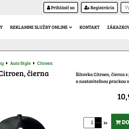
Prihlásiť sa
Registrácia
Y
REKLAMNE SLUŽBY ONLINE
KONTAKT
ZÁKAZKOV
ky
Auto Style
Citroen
Citroen, čierna
Šiltovka Citroen, čierna 
a nastaviteľnou prackou
10
DO
ks