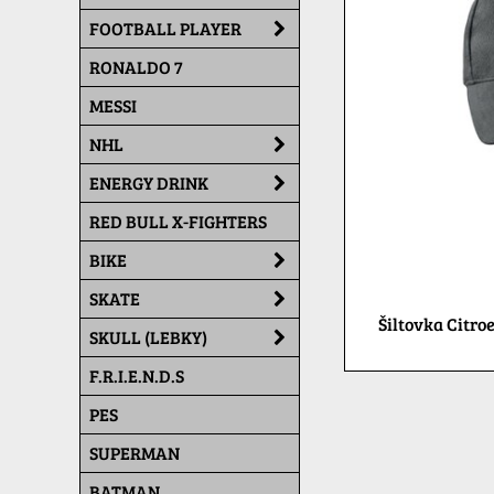
FOOTBALL PLAYER
RONALDO 7
MESSI
NHL
ENERGY DRINK
RED BULL X-FIGHTERS
BIKE
SKATE
Šiltovka Citro
SKULL (LEBKY)
F.R.I.E.N.D.S
PES
SUPERMAN
BATMAN