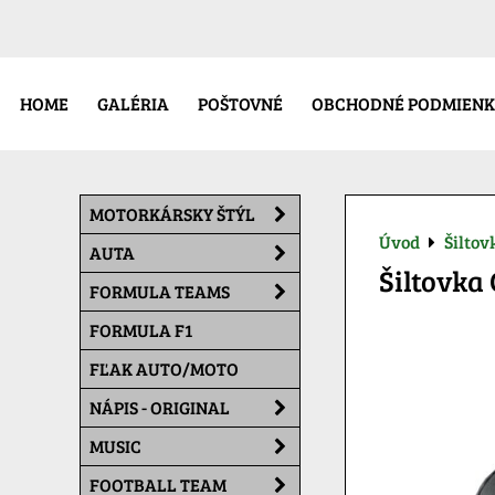
HOME
GALÉRIA
POŠTOVNÉ
OBCHODNÉ PODMIENK
MOTORKÁRSKY ŠTÝL
Úvod
Šiltov
AUTA
Šiltovka 
FORMULA TEAMS
FORMULA F1
FĽAK AUTO/MOTO
NÁPIS - ORIGINAL
MUSIC
FOOTBALL TEAM