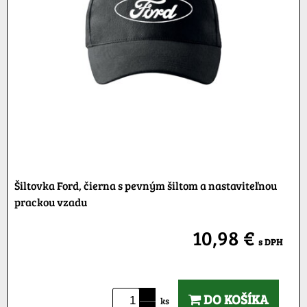
Šiltovka Ford, čierna s pevným šiltom a nastaviteľnou
prackou vzadu
10,98 €
s DPH
DO KOŠÍKA
ks