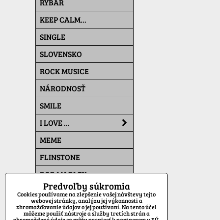
RYBÁR
KEEP CALM...
SINGLE
SLOVENSKO
ROCK MUSICE
NÁRODNOSŤ
SMILE
I LOVE ...
MEME
FLINSTONE
BOB MARLEY
Predvoľby súkromia
THE SIMPSONS
Cookies používame na zlepšenie vašej návštevy tejto
webovej stránky, analýzu jej výkonnosti a
zhromažďovanie údajov o jej používaní. Na tento účel
PAT A MAT
môžeme použiť nástroje a služby tretích strán a
zhromaždené údaje sa môžu preniesť k partnerom v EÚ,