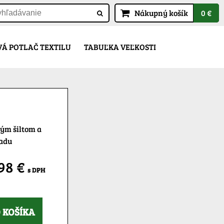
Nákupný košík
0 €
Á POTLAČ TEXTILU
TABUĽKA VEĽKOSTI
ným šiltom a
zadu
,98 €
s DPH
 KOŠÍKA