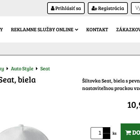
Prihlásiť sa
Registrácia
Y
REKLAMNE SLUŽBY ONLINE
KONTAKT
ZÁKAZKOV
ky
Auto Style
Seat
Seat, biela
Šiltovka Seat, biela s pev
nastaviteľnou prackou v
10
DO
ks