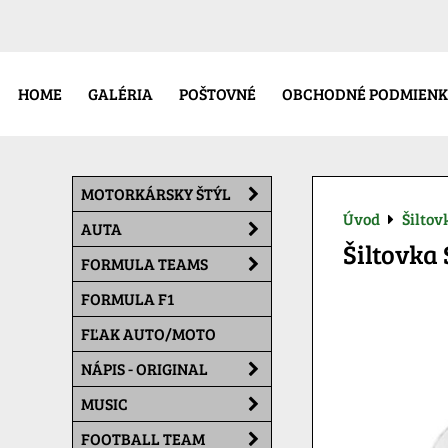
HOME
GALÉRIA
POŠTOVNÉ
OBCHODNÉ PODMIENK
MOTORKÁRSKY ŠTÝL
Úvod
Šiltov
AUTA
Šiltovka 
FORMULA TEAMS
FORMULA F1
FĽAK AUTO/MOTO
NÁPIS - ORIGINAL
MUSIC
FOOTBALL TEAM