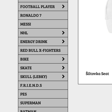
FOOTBALL PLAYER
RONALDO 7
MESSI
NHL
ENERGY DRINK
RED BULL X-FIGHTERS
BIKE
SKATE
Šiltovka Seat
SKULL (LEBKY)
F.R.I.E.N.D.S
PES
SUPERMAN
BATMAN