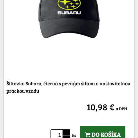
Šiltovka Subaru, čierna s pevným šiltom a nastaviteľnou
prackou vzadu
10,98 €
s DPH
DO KOŠÍKA
ks