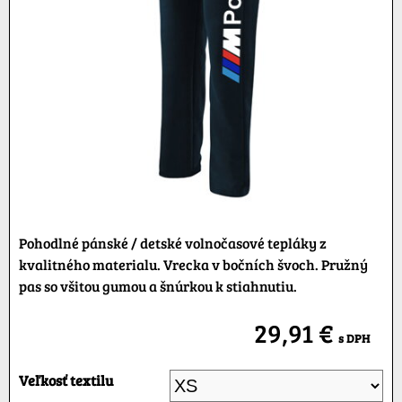
Pohodlné pánské / detské volnočasové tepláky z
kvalitného materialu. Vrecka v bočních švoch. Pružný
pas so všitou gumou a šnúrkou k stiahnutiu.
29,91 €
s DPH
Veľkosť textilu