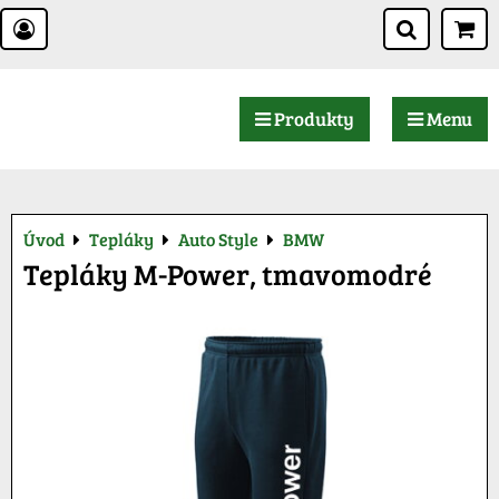
Produkty
Menu
Úvod
Tepláky
Auto Style
BMW
Tepláky M-Power, tmavomodré