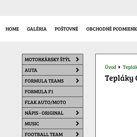
HOME
GALÉRIA
POŠTOVNÉ
OBCHODNÉ PODMIENK
MOTORKÁRSKY ŠTÝL
Úvod
Teplá
AUTA
Tepláky
FORMULA TEAMS
FORMULA F1
FĽAK AUTO/MOTO
NÁPIS - ORIGINAL
MUSIC
FOOTBALL TEAM