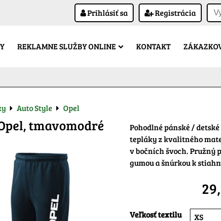
Prihlásiť sa
Registrácia
Y
REKLAMNE SLUŽBY ONLINE
KONTAKT
ZÁKAZKOV
ky
Auto Style
Opel
 Opel, tmavomodré
Pohodlné pánské / detské
tepláky z kvalitného mate
v bočních švoch. Pružný p
gumou a šnúrkou k stiahn
29
Veľkosť textilu
XS