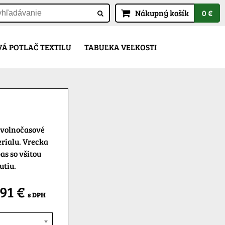
Nákupný košík
0 €
Á POTLAČ TEXTILU
TABUĽKA VEĽKOSTI
 volnočasové
rialu. Vrecka
as so všitou
utiu.
,91 €
s DPH