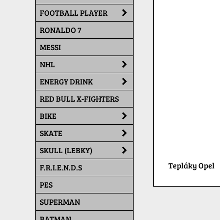
FOOTBALL PLAYER
RONALDO 7
MESSI
NHL
ENERGY DRINK
RED BULL X-FIGHTERS
BIKE
SKATE
SKULL (LEBKY)
Tepláky Opel
F.R.I.E.N.D.S
PES
SUPERMAN
BATMAN