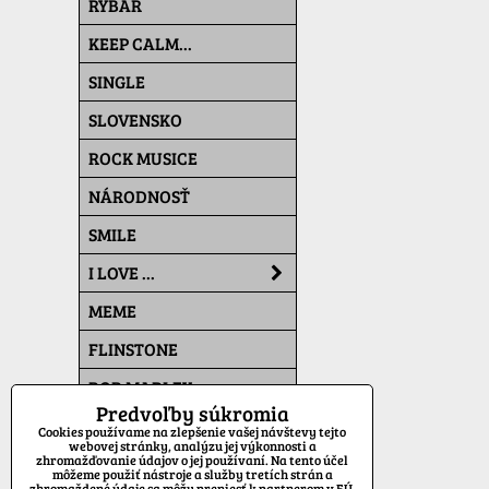
RYBÁR
KEEP CALM...
SINGLE
SLOVENSKO
ROCK MUSICE
NÁRODNOSŤ
SMILE
I LOVE ...
MEME
FLINSTONE
BOB MARLEY
Predvoľby súkromia
THE SIMPSONS
Cookies používame na zlepšenie vašej návštevy tejto
webovej stránky, analýzu jej výkonnosti a
zhromažďovanie údajov o jej používaní. Na tento účel
PAT A MAT
môžeme použiť nástroje a služby tretích strán a
zhromaždené údaje sa môžu preniesť k partnerom v EÚ,