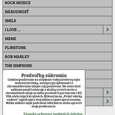
ROCK MUSICE
NÁRODNOSŤ
SMILE
I LOVE ...
MEME
FLINSTONE
BOB MARLEY
THE SIMPSONS
PAT A MAT
Predvoľby súkromia
Cookies používame na zlepšenie vašej návštevy tejto
MASKÁČ
webovej stránky, analýzu jej výkonnosti a
zhromažďovanie údajov o jej používaní. Na tento účel
môžeme použiť nástroje a služby tretích strán a
ŠILTOVKY
zhromaždené údaje sa môžu preniesť k partnerom v EÚ,
USA alebo iných krajinách. Kliknutím na „Prijať všetky
cookies“ vyjadrujete svoj súhlas s týmto spracovaním.
TEPLÁKY
Nižšie môžete nájsť podrobné informácie alebo upraviť
svoje preferencie.
Zásady ochrany osobných údajov