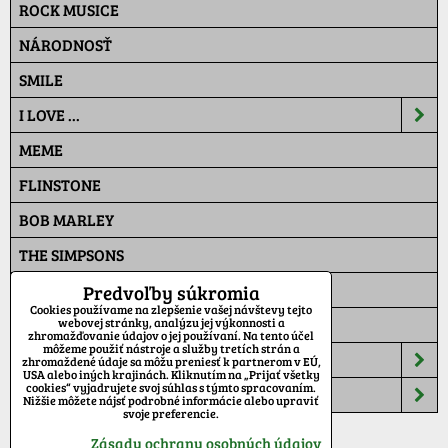
ROCK MUSICE
NÁRODNOSŤ
SMILE
I LOVE ...
MEME
FLINSTONE
BOB MARLEY
THE SIMPSONS
PAT A MAT
Predvoľby súkromia
Cookies používame na zlepšenie vašej návštevy tejto
MASKÁČ
webovej stránky, analýzu jej výkonnosti a
zhromažďovanie údajov o jej používaní. Na tento účel
môžeme použiť nástroje a služby tretích strán a
ŠILTOVKY
zhromaždené údaje sa môžu preniesť k partnerom v EÚ,
USA alebo iných krajinách. Kliknutím na „Prijať všetky
cookies“ vyjadrujete svoj súhlas s týmto spracovaním.
TEPLÁKY
Nižšie môžete nájsť podrobné informácie alebo upraviť
svoje preferencie.
Zásady ochrany osobných údajov