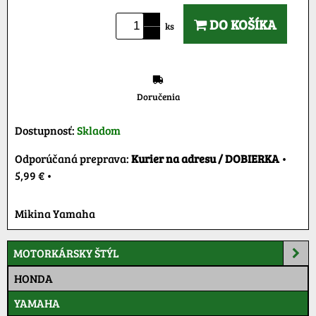
DO KOŠÍKA
ks
Doručenia
Dostupnosť:
Skladom
Kurier na adresu / DOBIERKA
•
5,99 €
•
Mikina Yamaha
MOTORKÁRSKY ŠTÝL
HONDA
YAMAHA