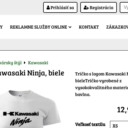
Prihlásiť sa
Registrácia
Y
REKLAMNE SLUŽBY ONLINE
KONTAKT
ZÁKAZKOV
ársky štýl
Kawasaki
awasaki Ninja, biele
Tričko s logom Kawasaki 
bieleTričko vyrobené z
vysokokvalitného materi
bavlna.
12
Veľkosť textilu
XS