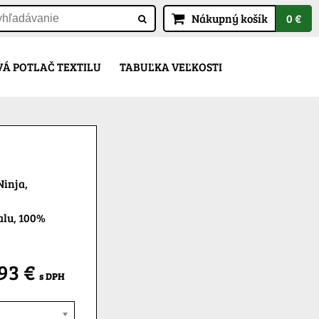
Nákupný košík
0 €
Á POTLAČ TEXTILU
TABUĽKA VEĽKOSTI
Ninja,
alu, 100%
,93 €
s DPH