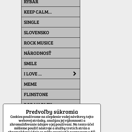
RYBÁR
KEEP CALM...
SINGLE
SLOVENSKO
ROCK MUSICE
NÁRODNOSŤ
SMILE
I LOVE ...
MEME
FLINSTONE
BOB MARLEY
Predvoľby súkromia
THE SIMPSONS
Cookies používame na zlepšenie vašej návštevy tejto
webovej stránky, analýzu jej výkonnosti a
zhromažďovanie údajov o jej používaní. Na tento účel
PAT A MAT
môžeme použiť nástroje a služby tretích strán a
zhromaždené údaje sa môžu preniesť k partnerom v EÚ,