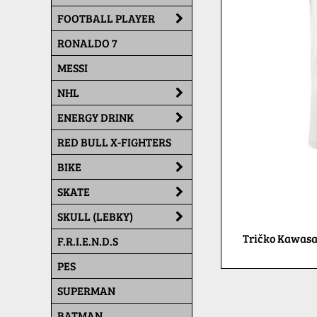
FOOTBALL PLAYER
RONALDO 7
MESSI
NHL
ENERGY DRINK
RED BULL X-FIGHTERS
BIKE
SKATE
SKULL (LEBKY)
Tričko Kawasa
F.R.I.E.N.D.S
PES
SUPERMAN
BATMAN