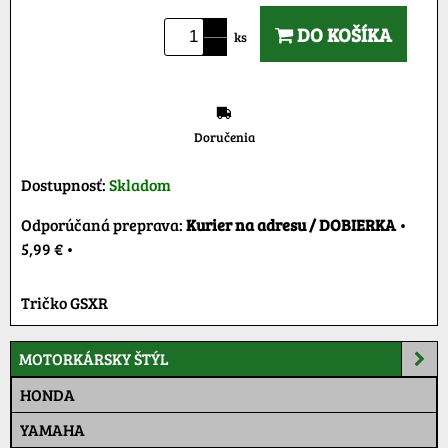
DO KOŠÍKA
ks
Doručenia
Dostupnosť:
Skladom
Kurier na adresu / DOBIERKA
•
5,99 €
•
Tričko GSXR
MOTORKÁRSKY ŠTÝL
HONDA
YAMAHA