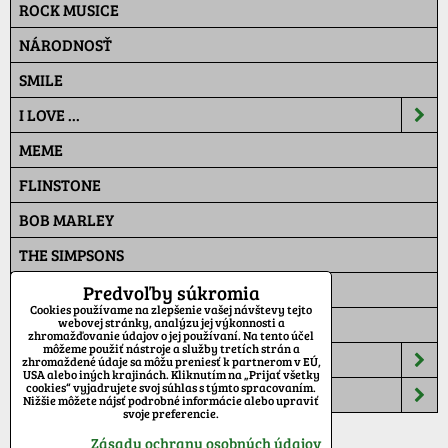
ROCK MUSICE
NÁRODNOSŤ
SMILE
I LOVE ...
MEME
FLINSTONE
BOB MARLEY
THE SIMPSONS
PAT A MAT
Predvoľby súkromia
Cookies používame na zlepšenie vašej návštevy tejto
MASKÁČ
webovej stránky, analýzu jej výkonnosti a
zhromažďovanie údajov o jej používaní. Na tento účel
môžeme použiť nástroje a služby tretích strán a
ŠILTOVKY
zhromaždené údaje sa môžu preniesť k partnerom v EÚ,
USA alebo iných krajinách. Kliknutím na „Prijať všetky
cookies“ vyjadrujete svoj súhlas s týmto spracovaním.
TEPLÁKY
Nižšie môžete nájsť podrobné informácie alebo upraviť
svoje preferencie.
Zásady ochrany osobných údajov