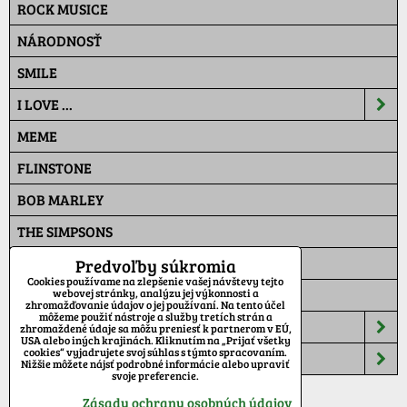
ROCK MUSICE
NÁRODNOSŤ
SMILE
I LOVE ...
MEME
FLINSTONE
BOB MARLEY
THE SIMPSONS
PAT A MAT
Predvoľby súkromia
Cookies používame na zlepšenie vašej návštevy tejto
MASKÁČ
webovej stránky, analýzu jej výkonnosti a
zhromažďovanie údajov o jej používaní. Na tento účel
môžeme použiť nástroje a služby tretích strán a
ŠILTOVKY
zhromaždené údaje sa môžu preniesť k partnerom v EÚ,
USA alebo iných krajinách. Kliknutím na „Prijať všetky
cookies“ vyjadrujete svoj súhlas s týmto spracovaním.
TEPLÁKY
Nižšie môžete nájsť podrobné informácie alebo upraviť
svoje preferencie.
Zásady ochrany osobných údajov