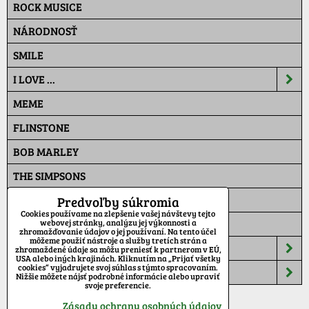
ROCK MUSICE
NÁRODNOSŤ
SMILE
I LOVE ...
MEME
FLINSTONE
BOB MARLEY
THE SIMPSONS
PAT A MAT
Predvoľby súkromia
Cookies používame na zlepšenie vašej návštevy tejto
MASKÁČ
webovej stránky, analýzu jej výkonnosti a
zhromažďovanie údajov o jej používaní. Na tento účel
môžeme použiť nástroje a služby tretích strán a
ŠILTOVKY
zhromaždené údaje sa môžu preniesť k partnerom v EÚ,
USA alebo iných krajinách. Kliknutím na „Prijať všetky
cookies“ vyjadrujete svoj súhlas s týmto spracovaním.
TEPLÁKY
Nižšie môžete nájsť podrobné informácie alebo upraviť
svoje preferencie.
Zásady ochrany osobných údajov