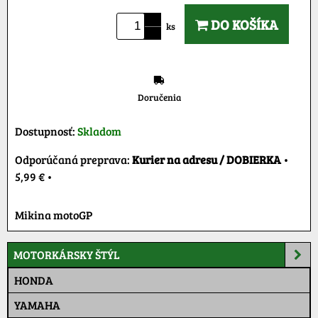
DO KOŠÍKA
ks
Doručenia
Dostupnosť:
Skladom
Kurier na adresu / DOBIERKA
•
5,99 €
•
Mikina motoGP
MOTORKÁRSKY ŠTÝL
HONDA
YAMAHA