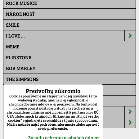
ROCK MUSICE
NÁRODNOSŤ
SMILE
I LOVE ...
MEME
FLINSTONE
BOB MARLEY
THE SIMPSONS
PAT A MAT
Predvoľby súkromia
Cookies používame na zlepšenie vašej návštevy tejto
MASKÁČ
webovej stránky, analýzu jej výkonnosti a
zhromažďovanie údajov o jej používaní. Na tento účel
môžeme použiť nástroje a služby tretích strán a
ŠILTOVKY
zhromaždené údaje sa môžu preniesť k partnerom v EÚ,
USA alebo iných krajinách. Kliknutím na „Prijať všetky
cookies“ vyjadrujete svoj súhlas s týmto spracovaním.
TEPLÁKY
Nižšie môžete nájsť podrobné informácie alebo upraviť
svoje preferencie.
Zásady ochrany osobných údajov