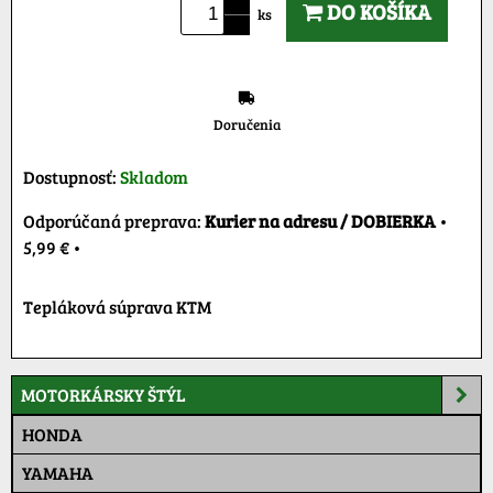
DO KOŠÍKA
ks
Doručenia
Dostupnosť:
Skladom
Kurier na adresu / DOBIERKA
•
5,99 €
•
Tepláková súprava KTM
MOTORKÁRSKY ŠTÝL
HONDA
YAMAHA