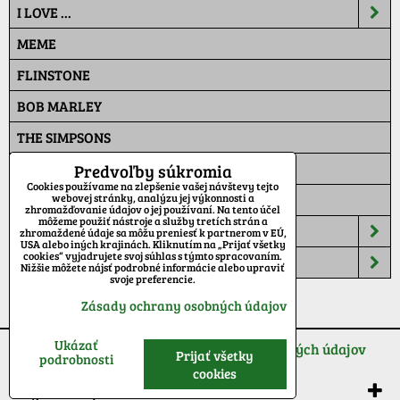
I LOVE ...
MEME
FLINSTONE
BOB MARLEY
THE SIMPSONS
PAT A MAT
Predvoľby súkromia
Cookies používame na zlepšenie vašej návštevy tejto
MASKÁČ
webovej stránky, analýzu jej výkonnosti a
zhromažďovanie údajov o jej používaní. Na tento účel
môžeme použiť nástroje a služby tretích strán a
ŠILTOVKY
zhromaždené údaje sa môžu preniesť k partnerom v EÚ,
USA alebo iných krajinách. Kliknutím na „Prijať všetky
cookies“ vyjadrujete svoj súhlas s týmto spracovaním.
TEPLÁKY
Nižšie môžete nájsť podrobné informácie alebo upraviť
svoje preferencie.
Zásady ochrany osobných údajov
Ukázať
Predvoľby súkromia
Zásady ochrany osobných údajov
Prijať všetky
podrobnosti
cookies
Vytvorené pomocou:
BiznisWeb.sk