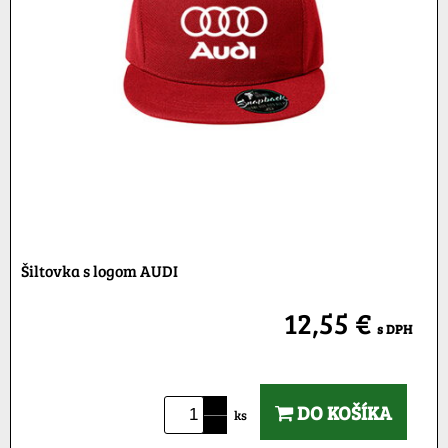
Šiltovka s logom AUDI
12,55 €
s DPH
DO KOŠÍKA
ks