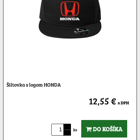
Šiltovka s logom HONDA
12,55 €
s DPH
DO KOŠÍKA
ks