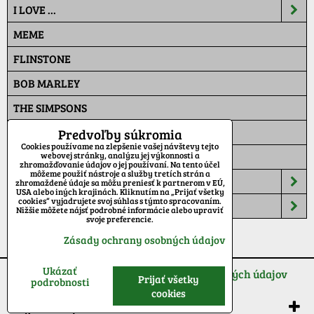
I LOVE ...
MEME
FLINSTONE
BOB MARLEY
THE SIMPSONS
PAT A MAT
Predvoľby súkromia
Cookies používame na zlepšenie vašej návštevy tejto
MASKÁČ
webovej stránky, analýzu jej výkonnosti a
zhromažďovanie údajov o jej používaní. Na tento účel
môžeme použiť nástroje a služby tretích strán a
ŠILTOVKY
zhromaždené údaje sa môžu preniesť k partnerom v EÚ,
USA alebo iných krajinách. Kliknutím na „Prijať všetky
cookies“ vyjadrujete svoj súhlas s týmto spracovaním.
TEPLÁKY
Nižšie môžete nájsť podrobné informácie alebo upraviť
svoje preferencie.
Zásady ochrany osobných údajov
Ukázať
Predvoľby súkromia
Zásady ochrany osobných údajov
Prijať všetky
podrobnosti
cookies
Vytvorené pomocou:
BiznisWeb.sk