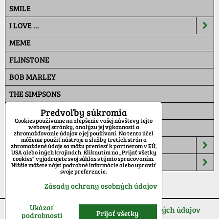
SMILE
I LOVE ...
MEME
FLINSTONE
BOB MARLEY
THE SIMPSONS
PAT A MAT
Predvoľby súkromia
Cookies používame na zlepšenie vašej návštevy tejto
MASKÁČ
webovej stránky, analýzu jej výkonnosti a
zhromažďovanie údajov o jej používaní. Na tento účel
môžeme použiť nástroje a služby tretích strán a
ŠILTOVKY
zhromaždené údaje sa môžu preniesť k partnerom v EÚ,
USA alebo iných krajinách. Kliknutím na „Prijať všetky
cookies“ vyjadrujete svoj súhlas s týmto spracovaním.
TEPLÁKY
Nižšie môžete nájsť podrobné informácie alebo upraviť
svoje preferencie.
Zásady ochrany osobných údajov
Ukázať
Predvoľby súkromia
Zásady ochrany osobných údajov
Prijať všetky
podrobnosti