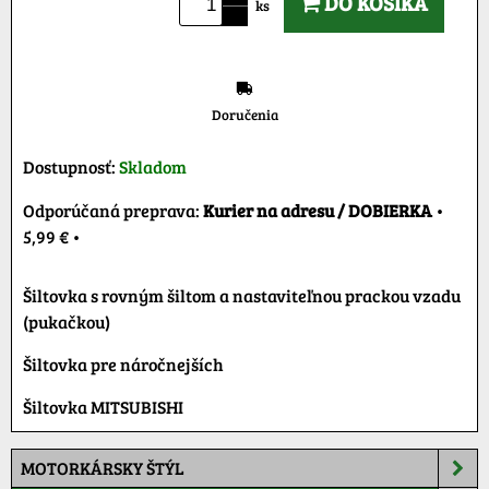
DO KOŠÍKA
ks
Doručenia
Dostupnosť:
Skladom
Kurier na adresu / DOBIERKA
•
5,99 €
•
Šiltovka s rovným šiltom a nastaviteľnou prackou vzadu
(pukačkou)
Šiltovka pre náročnejších
Šiltovka MITSUBISHI
MOTORKÁRSKY ŠTÝL