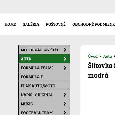
HOME
GALÉRIA
POŠTOVNÉ
OBCHODNÉ PODMIENK
MOTORKÁRSKY ŠTÝL
Úvod
Auta
AUTA
Šiltovka
FORMULA TEAMS
modrá
FORMULA F1
FĽAK AUTO/MOTO
NÁPIS - ORIGINAL
MUSIC
FOOTBALL TEAM