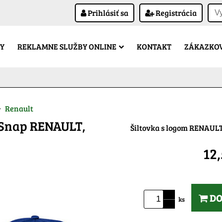
Prihlásiť sa
Registrácia
Y
REKLAMNE SLUŽBY ONLINE
KONTAKT
ZÁKAZKOV
Renault
 Snap RENAULT,
Šiltovka s logom RENAUL
12
DO
ks