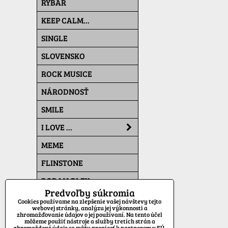
RYBÁR
KEEP CALM...
SINGLE
SLOVENSKO
ROCK MUSICE
NÁRODNOSŤ
SMILE
I LOVE ...
MEME
FLINSTONE
BOB MARLEY
Predvoľby súkromia
THE SIMPSONS
Cookies používame na zlepšenie vašej návštevy tejto
webovej stránky, analýzu jej výkonnosti a
zhromažďovanie údajov o jej používaní. Na tento účel
PAT A MAT
môžeme použiť nástroje a služby tretích strán a
zhromaždené údaje sa môžu preniesť k partnerom v EÚ,