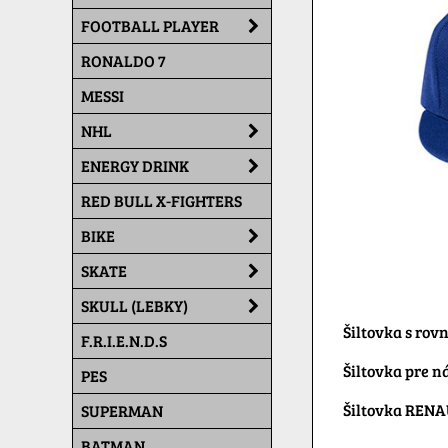
FOOTBALL PLAYER
RONALDO 7
MESSI
NHL
ENERGY DRINK
RED BULL X-FIGHTERS
BIKE
SKATE
SKULL (LEBKY)
Šiltovka s rov
F.R.I.E.N.D.S
Šiltovka pre n
PES
Šiltovka REN
SUPERMAN
BATMAN