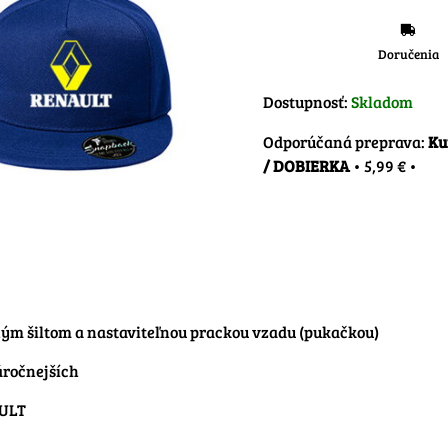
Doručenia
Dostupnosť:
Skladom
Ku
/ DOBIERKA
•
5,99 €
•
ným šiltom a nastaviteľnou prackou vzadu (pukačkou)
áročnejších
AULT