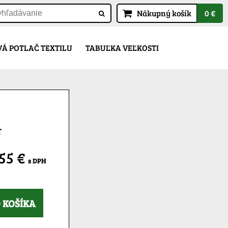
Nákupný košík
0 €
Á POTLAČ TEXTILU
TABUĽKA VEĽKOSTI
T
,55 €
s DPH
 KOŠÍKA