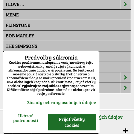
I LOVE ...
MEME
FLINSTONE
BOB MARLEY
THE SIMPSONS
PAT A MAT
Predvoľby súkromia
Cookies používame na zlepšenie vašej návštevy tejto
MASKÁČ
webovej stránky, analýzu jej výkonnosti a
zhromažďovanie údajov o jej používaní. Na tento účel
môžeme použiť nástroje a služby tretích strán a
ŠILTOVKY
zhromaždené údaje sa môžu preniesť k partnerom v EÚ,
USA alebo iných krajinách. Kliknutím na „Prijať všetky
cookies“ vyjadrujete svoj súhlas s týmto spracovaním.
TEPLÁKY
Nižšie môžete nájsť podrobné informácie alebo upraviť
svoje preferencie.
Zásady ochrany osobných údajov
Ukázať
Predvoľby súkromia
Zásady ochrany osobných údajov
Prijať všetky
podrobnosti
cookies
Vytvorené pomocou:
BiznisWeb.sk