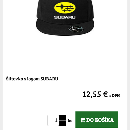
Šiltovka s logom SUBARU
12,55 €
s DPH
DO KOŠÍKA
ks