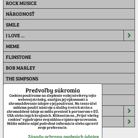
ROCK MUSICE
NÁRODNOSŤ
SMILE
I LOVE ...
MEME
FLINSTONE
BOB MARLEY
THE SIMPSONS
PAT A MAT
Predvoľby súkromia
Cookies používame na zlepšenie vašej návštevy tejto
MASKÁČ
webovej stránky, analýzu jej výkonnosti a
zhromažďovanie údajov o jej používaní. Na tento účel
môžeme použiť nástroje a služby tretích strán a
ŠILTOVKY
zhromaždené údaje sa môžu preniesť k partnerom v EÚ,
USA alebo iných krajinách. Kliknutím na „Prijať všetky
cookies“ vyjadrujete svoj súhlas s týmto spracovaním.
TEPLÁKY
Nižšie môžete nájsť podrobné informácie alebo upraviť
svoje preferencie.
Zásady ochrany osobných údajov