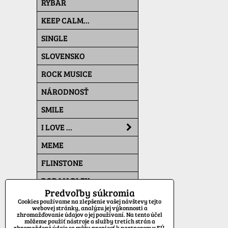
RYBÁR
KEEP CALM...
SINGLE
SLOVENSKO
ROCK MUSICE
NÁRODNOSŤ
SMILE
I LOVE ...
MEME
FLINSTONE
BOB MARLEY
Predvoľby súkromia
THE SIMPSONS
Cookies používame na zlepšenie vašej návštevy tejto
webovej stránky, analýzu jej výkonnosti a
zhromažďovanie údajov o jej používaní. Na tento účel
PAT A MAT
môžeme použiť nástroje a služby tretích strán a
zhromaždené údaje sa môžu preniesť k partnerom v EÚ,