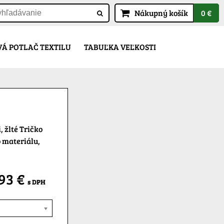
Nákupný košík
0 €
Á POTLAČ TEXTILU
TABUĽKA VEĽKOSTI
 žlté Tričko
 materiálu,
,93 €
s DPH