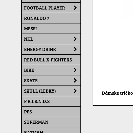
FOOTBALL PLAYER
RONALDO 7
MESSI
NHL
ENERGY DRINK
RED BULL X-FIGHTERS
BIKE
SKATE
SKULL (LEBKY)
Dámske tričko
F.R.I.E.N.D.S
PES
SUPERMAN
BATMAN