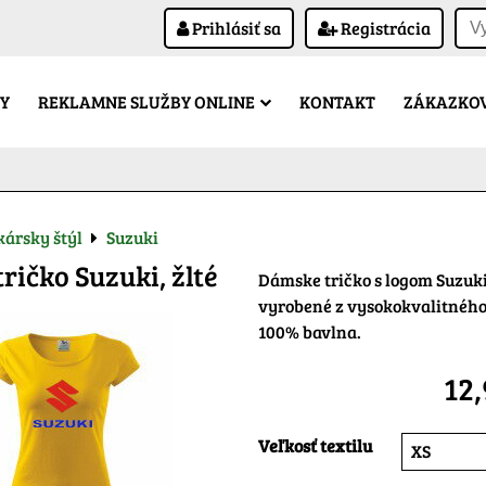
Prihlásiť sa
Registrácia
Y
REKLAMNE SLUŽBY ONLINE
KONTAKT
ZÁKAZKOV
ársky štýl
Suzuki
ričko Suzuki, žlté
Dámske tričko s logom Suzuki,
vyrobené z vysokokvalitného
100% bavlna.
12
Veľkosť textilu
XS