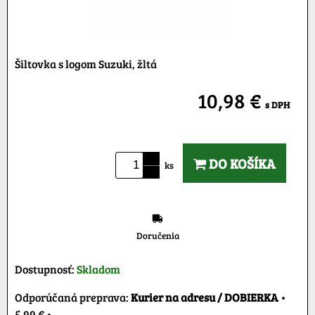
Šiltovka s logom Suzuki, žltá
10,98 €
s DPH
DO KOŠÍKA
ks
Doručenia
Dostupnosť:
Skladom
Kurier na adresu / DOBIERKA
•
5,99 €
•