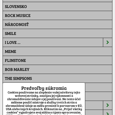
SLOVENSKO
ROCK MUSICE
NÁRODNOSŤ
SMILE
I LOVE ...
MEME
FLINSTONE
BOB MARLEY
THE SIMPSONS
PAT A MAT
Predvoľby súkromia
Cookies používame na zlepšenie vašej návštevy tejto
MASKÁČ
webovej stránky, analýzu jej výkonnosti a
zhromažďovanie údajov o jej používaní. Na tento účel
môžeme použiť nástroje a služby tretích strán a
ŠILTOVKY
zhromaždené údaje sa môžu preniesť k partnerom v EÚ,
USA alebo iných krajinách. Kliknutím na „Prijať všetky
cookies“ vyjadrujete svoj súhlas s týmto spracovaním.
TEPLÁKY