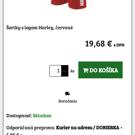
Šortky s logom Harley, červené
19,68 €
s DPH
DO KOŠÍKA
ks
Doručenia
Dostupnosť:
Skladom
Kurier na adresu / DOBIERKA
•
5,99 €
•